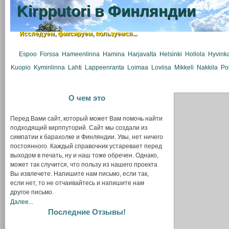
Kirpputori в Финляндии
Исследуем, фиксируем, пользуемся...
Espoo
Forssa
Hameenlinna
Hamina
Harjavalta
Helsinki
Hollola
Hyvink
Kuopio
Kyminlinna
Lahti
Lappeenranta
Loimaa
Loviisa
Mikkeli
Nakkila
Po
О чем это
Перед Вами сайт, который может Вам помочь найти
подходящий кирппуторий. Сайт мы создали из
симпатии к барахолке и Финляндии. Увы, нет ничего
постоянного. Каждый справочник устаревает перед
выходом в печать, ну и наш тоже обречен. Однако,
может так случится, что пользу из нашего проекта
Вы извлечете. Напишите нам письмо, если так,
если нет, то не отчаивайтесь и напишите нам
другое письмо.
Далее...
Последние Отзывы!