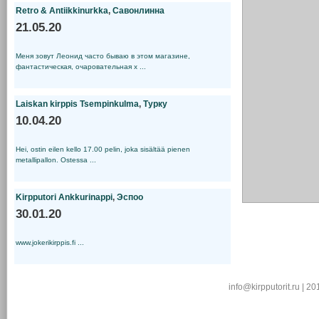
Retro & Antiikkinurkka
,
Савонлинна
21.05.20
Меня зовут Леонид часто бываю в этом магазине,
фантастическая, очаровательная х ...
Laiskan kirppis Tsempinkulma
,
Турку
10.04.20
Hei, ostin eilen kello 17.00 pelin, joka sisältää pienen
metallipallon. Ostessa ...
Kirpputori Ankkurinappi
,
Эспоо
30.01.20
www.jokerikirppis.fi ...
info@kirpputorit.ru | 2