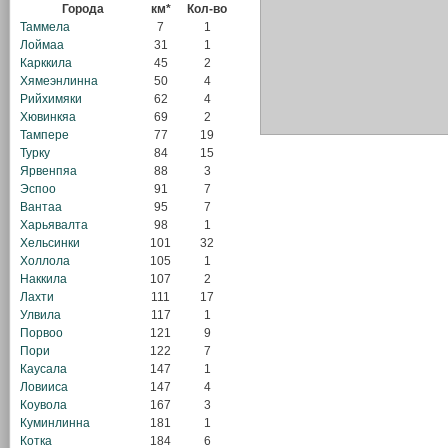
Города
км*
Кол-во
Таммела
7
1
Лоймаа
31
1
Карккила
45
2
Хямеэнлинна
50
4
Рийхимяки
62
4
Хювинкяа
69
2
Тампере
77
19
Турку
84
15
Ярвенпяа
88
3
Эспоо
91
7
Вантаа
95
7
Харьявалта
98
1
Хельсинки
101
32
Холлола
105
1
Наккила
107
2
Лахти
111
17
Улвила
117
1
Порвоо
121
9
Пори
122
7
Каусала
147
1
Ловииса
147
4
Коувола
167
3
Куминлинна
181
1
Котка
184
6