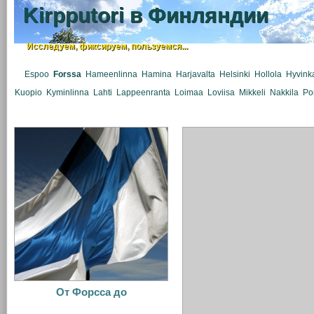
Kirpputori в Финляндии
Исследуем, фиксируем, пользуемся...
Espoo
Forssa
Hameenlinna
Hamina
Harjavalta
Helsinki
Hollola
Hyvink
Kuopio
Kyminlinna
Lahti
Lappeenranta
Loimaa
Loviisa
Mikkeli
Nakkila
Po
От Форсса до