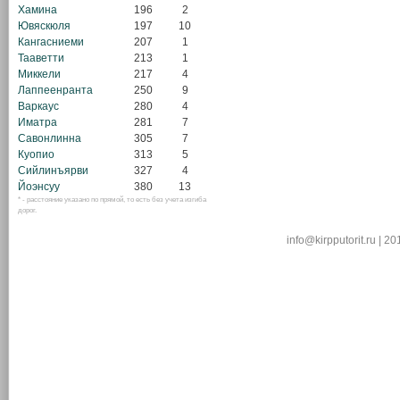
Хамина
196
2
Ювяскюля
197
10
Кангасниеми
207
1
Тааветти
213
1
Миккели
217
4
Лаппеенранта
250
9
Варкаус
280
4
Иматра
281
7
Савонлинна
305
7
Куопио
313
5
Сийлинъярви
327
4
Йоэнсуу
380
13
* - расстояние указано по прямой, то есть без учета изгиба
дорог.
info@kirpputorit.ru | 2