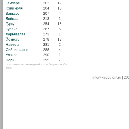
Тампере
202
19
Ювяскюля
204
10
Варкаус
207
4
Лоймаа
213
1
Турку
254
15
Куопио
267
5
Харьявалта
273
1
Йоэнсуу
278
13
Наккила
281
2
Сийлинъярви
288
4
Улвила
290
1
Пори
295
7
* - расстояние указано по прямой, то есть без учета изгиба
дорог.
info@kirpputorit.ru | 2