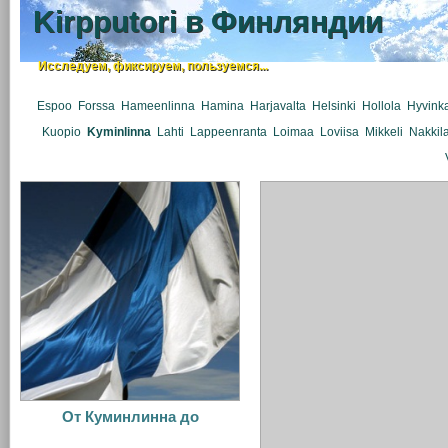
Kirpputori в Финляндии
Исследуем, фиксируем, пользуемся...
Espoo
Forssa
Hameenlinna
Hamina
Harjavalta
Helsinki
Hollola
Hyvink
Kuopio
Kyminlinna
Lahti
Lappeenranta
Loimaa
Loviisa
Mikkeli
Nakkil
От Куминлинна до