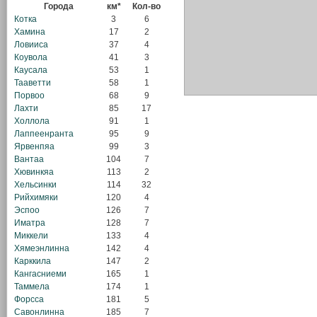
Города
км*
Кол-во
Котка
3
6
Хамина
17
2
Ловииса
37
4
Коувола
41
3
Каусала
53
1
Тааветти
58
1
Порвоо
68
9
Лахти
85
17
Холлола
91
1
Лаппеенранта
95
9
Ярвенпяа
99
3
Вантаа
104
7
Хювинкяа
113
2
Хельсинки
114
32
Рийхимяки
120
4
Эспоо
126
7
Иматра
128
7
Миккели
133
4
Хямеэнлинна
142
4
Карккила
147
2
Кангасниеми
165
1
Таммела
174
1
Форсса
181
5
Савонлинна
185
7