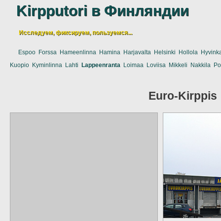
Kirpputori в Финляндии
Исследуем, фиксируем, пользуемся...
Espoo
Forssa
Hameenlinna
Hamina
Harjavalta
Helsinki
Hollola
Hyvink
Kuopio
Kyminlinna
Lahti
Lappeenranta
Loimaa
Loviisa
Mikkeli
Nakkila
Po
Euro-Kirppis