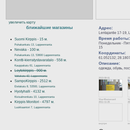
увеличить карту
ближайшие магазины
Адрес:
Lentajantie 17-19,
Время работы:
Suomi Kirppis - 15 м.
Понедельник - Пятн
Puhakankatu 13, Lappeenranta
15
Nevaka - 100 м.
Координаты:
Puhakankatu 13, 53600 Lappeenranta
61.052132; 28.180
Kontti-kierratystavaratalo - 558 м.
Описание:
Kauppakatu 61, Lappeenranta
одежда, обувь, пос
Loytokirppis - 900 м.
Valtakatu 42, Lappeenranta
2013-08-01
20
SampoKirppis - 2512 м.
Etelakatu 8, 53500, Lappeenranta
Hyotyhalli - 4132 м.
Kivisalmenkatu 10, Lappeenranta
Visa-Mastercard
Ч
Kirppis Monitori - 4797 м.
2011-11-25
20
Luukkaantori 7, Lappeenranta
внутри
в